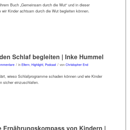
in ihrem Buch „Gemeinsam durch die Wut“ und in dieser
e wir Kinder achtsam durch die Wut begleiten können.
 den Schlaf begleiten | Inke Hummel
/
/
ommentare
in
Eltern
,
Highlight
,
Podcast
von
Christopher End
lärt, wieso Schlafprogramme schaden können und wie Kinder
n sicher einzuschlafen.
e Ernährungskompass von Kindern |