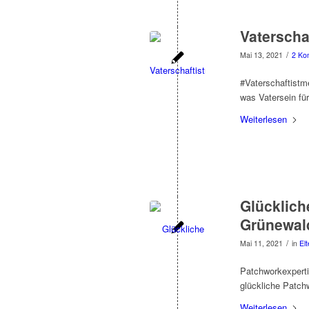
Vaterscha
/
Mai 13, 2021
2 Ko
#Vaterschaftistm
was Vatersein für
Weiterlesen
Glücklich
Grünewal
/
Mai 11, 2021
in
Elt
Patchworkexperti
glückliche Patchw
Weiterlesen