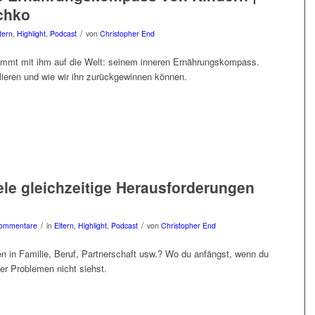
schko
/
tern
,
Highlight
,
Podcast
von
Christopher End
mmt mit ihm auf die Welt: seinem inneren Ernährungskompass.
rlieren und wie wir ihn zurückgewinnen können.
ele gleichzeitige Herausforderungen
/
/
ommentare
in
Eltern
,
Highlight
,
Podcast
von
Christopher End
n in Familie, Beruf, Partnerschaft usw.? Wo du anfängst, wenn du
er Problemen nicht siehst.