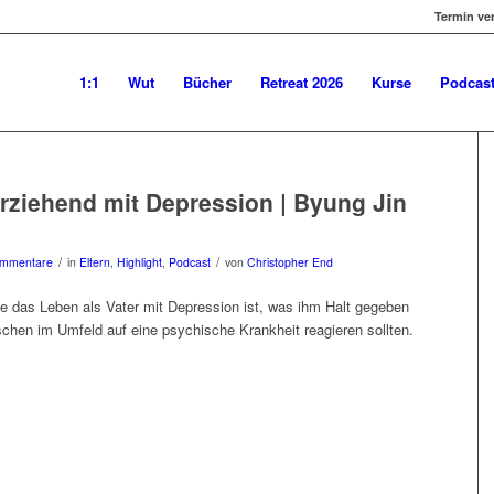
Termin ve
1:1
Wut
Bücher
Retreat 2026
Kurse
Podcas
rziehend mit Depression | Byung Jin
/
/
ommentare
in
Eltern
,
Highlight
,
Podcast
von
Christopher End
ie das Leben als Vater mit Depression ist, was ihm Halt gegeben
chen im Umfeld auf eine psychische Krankheit reagieren sollten.