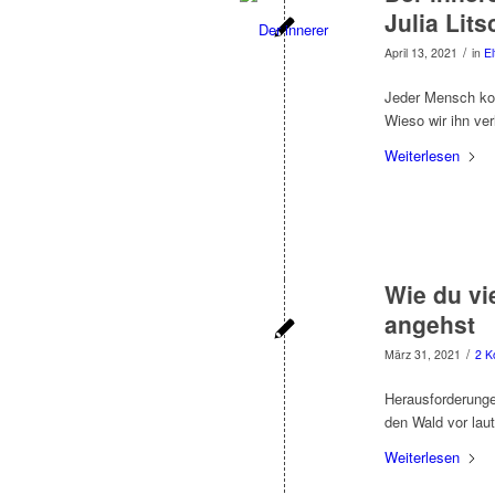
Julia Lit
/
April 13, 2021
in
El
Jeder Mensch ko
Wieso wir ihn ve
Weiterlesen
Wie du vi
angehst
/
März 31, 2021
2 K
Herausforderunge
den Wald vor laut
Weiterlesen