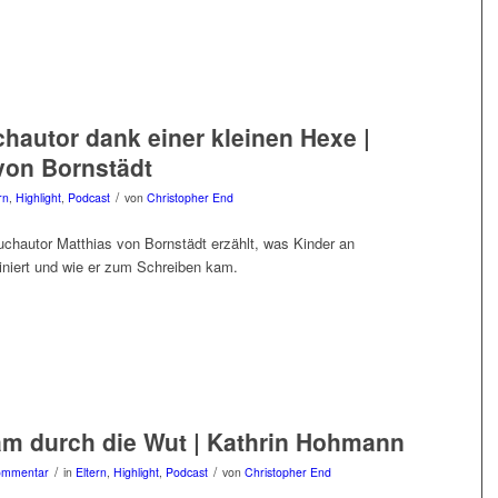
hautor dank einer kleinen Hexe |
von Bornstädt
/
rn
,
Highlight
,
Podcast
von
Christopher End
uchautor Matthias von Bornstädt erzählt, was Kinder an
niert und wie er zum Schreiben kam.
m durch die Wut | Kathrin Hohmann
/
/
ommentar
in
Eltern
,
Highlight
,
Podcast
von
Christopher End