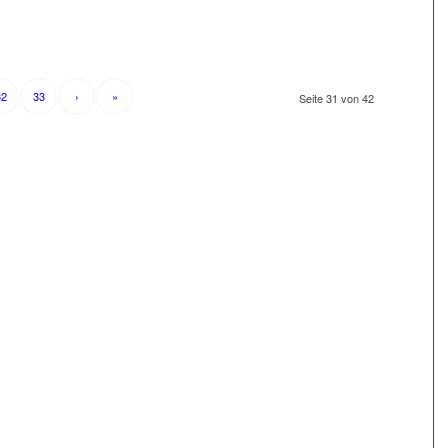
32
33
›
»
Seite 31 von 42