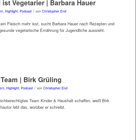
 ist Vegetarier | Barbara Hauer
/
ern
,
Highlight
,
Podcast
von
Christopher End
 kein Fleisch mehr isst, sucht Barbara Hauer nach Rezepten und
 gesunde vegetarische Ernährung für Jugendliche aussieht.
 Team | Birk Grüling
/
ern
,
Highlight
,
Podcast
von
Christopher End
leichberechtigtes Team Kinder & Haushalt schaffen, weiß Birk
chautor lebt das, worüber er schreibt.