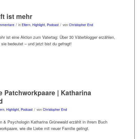
ft ist mehr
/
/
mmentare
in
Eltern
,
Highlight
,
Podcast
von
Christopher End
ehr ist eine Aktion zum Vatertag: Über 30 Väterblogger erzählen,
 sie bedeutet – und jetzt bist du gefragt!
e Patchworkpaare | Katharina
d
/
ern
,
Highlight
,
Podcast
von
Christopher End
n & Psychologin Katharina Grünewald erzählt in ihrem Buch
orkpaare, wie die Liebe mit neuer Familie gelingt.