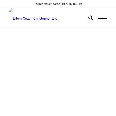
KINDER STÄRKEN | INKE
Termin vereinbaren: 0176-82162142
HUMMEL