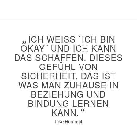
„
ICH WEISS `ICH BIN O
KAY´ UND ICH KANN D
AS SCHAFFEN. DIESES G
EFÜHL VON S
ICHERHEIT. DAS IST W
AS MAN ZUHAUSE IN B
EZIEHUNG UND B
INDUNG LERNEN K
ANN.
“
Inke Hummel