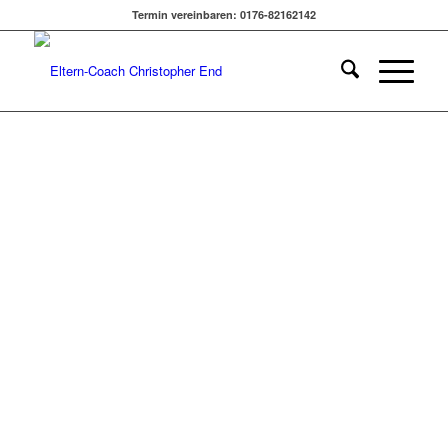
STÄRKEN & ERMUTIGEN|
Termin vereinbaren: 0176-82162142
INKE HUMMEL