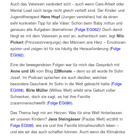
Auch das Vatersein verändert sich – auch wenn Care-Arbeit oder
Mental Load noch lange nicht gleich verteilt sind. Der Kinder- und
Jugendtherapeut
Hans Hopf
(Jungen verstehen) hat da einen
sehr konkreten Tipp für alle Väter: Schon beim Baby mittun und
genauso alle Aufgaben übernehmen (
Folge EG062
)! Doch damit
fängt es mit dem Vatersein ja erst an, authentisch sein, legt
Nils
Pickert
(Prinzessinnenjungs) den Männern ans Herz – Emotionen
spüren und zeigen ist für sie häufig die Herausforderung (
Folge
EG092
).
Eine der bewegendsten Folgen war für mich das Gespräch mit
Anne und Uli
vom Blog
22Monate
– denn so alt wurde ihr Sohn
Josef. Im Podcast sprachen sie auch darüber, welches
besondere Geschenk ihr Sohn in die Welt gebracht hatte (
Folge
EG058
).
Birte Müller
(Willies Welt) erlebt eine Geburt voller
Schrecken, doch sie sagt, es hat ihre Familie
zusammenschweißt (
Folge EG080
).
Das Thema liegt mir am Herzen: Was für eine Welt hinterlassen
wir unseren Kindern?
Jana Steingässer
(Paulas Welt) erzählt in
Folge EG095
, wie sie und ihre Familie klimafreundlich leben –
und wie wir das auch schaffen können. Auch wenn die Klimakrise