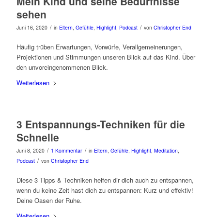
Mein Kind und seine Bedürfnisse
sehen
/
/
Juni 16, 2020
in
Eltern
,
Gefühle
,
Highlight
,
Podcast
von
Christopher End
Häufig trüben Erwartungen, Vorwürfe, Verallgemeinerungen,
Projektionen und Stimmungen unseren Blick auf das Kind. Über
den unvoreingenommenen Blick.
Weiterlesen
3 Entspannungs-Techniken für die
Schnelle
/
/
Juni 8, 2020
1 Kommentar
in
Eltern
,
Gefühle
,
Highlight
,
Meditation
,
/
Podcast
von
Christopher End
Diese 3 Tipps & Techniken helfen dir dich auch zu entspannen,
wenn du keine Zeit hast dich zu entspannen: Kurz und effektiv!
Deine Oasen der Ruhe.
Weiterlesen