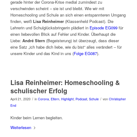
gerade hinter der Corona-Krise medial zumindest zu
verschwinden scheint – sie ist und bleibt. Wie wir mit
Homeschooling und Schule an sich einen entspannteren Umgang
finden, weiß
Lisa Reinheimer
(Klassenheld Podcast). Die
Lehrerin und Schulglücksbringerin plädiert in
Episode EG099
für
einen liebevollen Blick auf Fehler und Kinder. Überhaupt die
Liebe:
André Stern
(Begeisterung) ist überzeugt, dass dieser
eine Satz „ich habe dich liebe, wie du bist“ alles verändert – für
unsere Kinder und das Kind in uns (
Folge EG087
).
Lisa Reinheimer: Homeschooling &
schulischer Erfolg
/
/
April 21, 2020
in
Corona
,
Eltern
,
Highlight
,
Podcast
,
Schule
von
Christopher
End
Kinder beim Lernen begleiten.
Weiterlesen