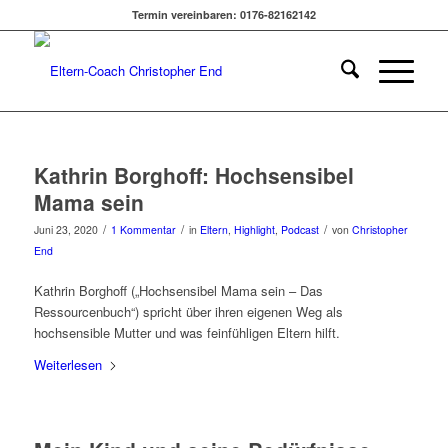
Termin vereinbaren: 0176-82162142
Kathrin Borghoff: Hochsensibel
Mama sein
/
/
/
Juni 23, 2020
1 Kommentar
in
Eltern
,
Highlight
,
Podcast
von
Christopher
End
Kathrin Borghoff („Hochsensibel Mama sein – Das
Ressourcenbuch“) spricht über ihren eigenen Weg als
hochsensible Mutter und was feinfühligen Eltern hilft.
Weiterlesen