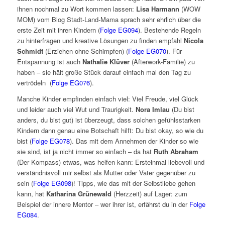
ihnen nochmal zu Wort kommen lassen:
Lisa Harmann
(WOW
MOM) vom Blog Stadt-Land-Mama sprach sehr ehrlich über die
erste Zeit mit ihren Kindern (
Folge EG094
). Bestehende Regeln
zu hinterfragen und kreative Lösungen zu finden empfahl
Nicola
Schmidt
(Erziehen ohne Schimpfen) (
Folge EG070
). Für
Entspannung ist auch
Nathalie Klüver
(Afterwork-Familie) zu
haben – sie hält große Stück darauf einfach mal den Tag zu
vertrödeln (
Folge EG076
).
Manche Kinder empfinden einfach viel: Viel Freude, viel Glück
und leider auch viel Wut und Traurigkeit.
Nora Imlau
(Du bist
anders, du bist gut) ist überzeugt, dass solchen gefühlsstarken
Kindern dann genau eine Botschaft hilft: Du bist okay, so wie du
bist (
Folge EG078
). Das mit dem Annehmen der Kinder so wie
sie sind, ist ja nicht immer so einfach – da hat
Ruth Abraham
(Der Kompass) etwas, was helfen kann: Ersteinmal liebevoll und
verständnisvoll mir selbst als Mutter oder Vater gegenüber zu
sein (
Folge EG098
)! Tipps, wie das mit der Selbstliebe gehen
kann, hat
Katharina Grünewald
(Herzzeit) auf Lager: zum
Beispiel der innere Mentor – wer ihrer ist, erfährst du in der
Folge
EG084
.