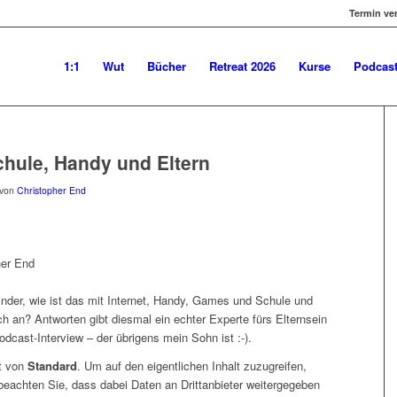
Termin ve
1:1
Wut
Bücher
Retreat 2026
Kurse
Podcas
chule, Handy und Eltern
von
Christopher End
Kinder, wie ist das mit Internet, Handy, Games und Schule und
h an? Antworten gibt diesmal ein echter Experte fürs Elternsein
dcast-Interview – der übrigens mein Sohn ist :-).
lt von
Standard
. Um auf den eigentlichen Inhalt zuzugreifen,
 beachten Sie, dass dabei Daten an Drittanbieter weitergegeben