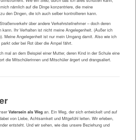
rüfinstrument. Wie ein Sieb, durch das ich alles schütten kann,
mich nämlich auf die Dinge konzentriere, die meine
u den Dingen, die ich auch selber kontrollieren kann.
 Straßenverkehr über andere Verkehrsteilnehmer – doch deren
n kann. Ihr Verhalten ist nicht meine Angelegenheit. (Außer ich
)). Meine Angelegenheit ist nur mein Umgang damit. Also wie ich
arkt oder bei Rot über die Ampel fährt.
ch mal an dem Beispiel einer Mutter, deren Kind in der Schule eine
rt die Mitschülerinnen und Mitschüler ärgert und drangsaliert.
er
unser
Vatersein als Weg
an. Ein Weg, der sich entwickelt und auf
dabei von Liebe, Achtsamkeit und Mitgefühl leiten. Wir erleben,
nder entsteht. Und wir sehen, wie das unsere Beziehung und