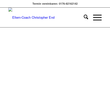
SCHREIBABY BERUHIGST
Termin vereinbaren: 0176-82162142
| ANDREA ZSCHOCHER