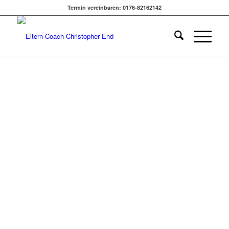
WEBER-EISENMANN &
Termin vereinbaren: 0176-82162142
LISA WURZBACH