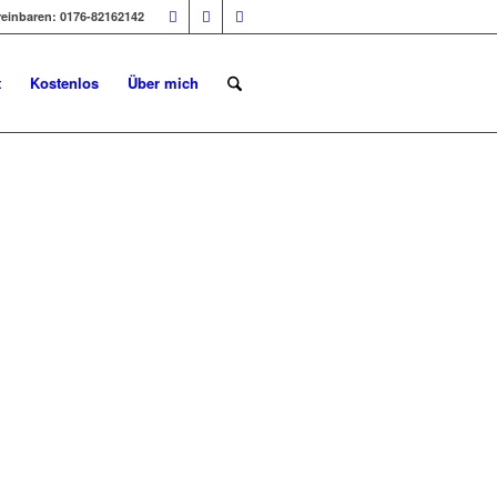
reinbaren: 0176-82162142
TEN
t
Kostenlos
Über mich