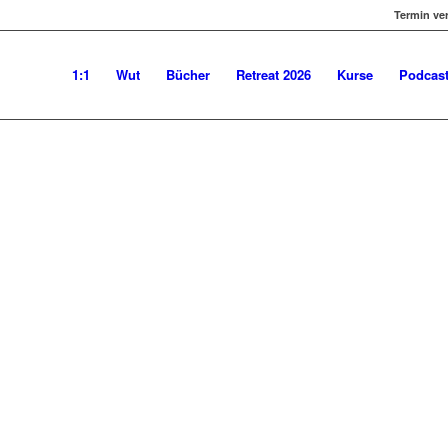
Termin ve
WINKELMANN: MACHTGESCHICH
1:1
Wut
Bücher
Retreat 2026
Kurse
Podcas