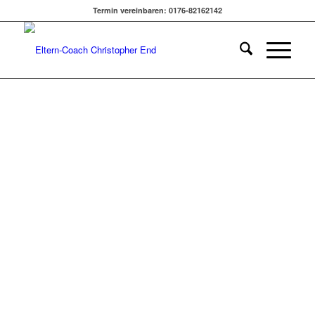
ANANDO WÜRZBURGER:
Termin vereinbaren: 0176-82162142
MIT KINDERN MEDITIEREN