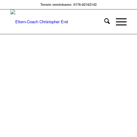
ERHOLUNG | KATHARINA
Termin vereinbaren: 0176-82162142
SPANGLER