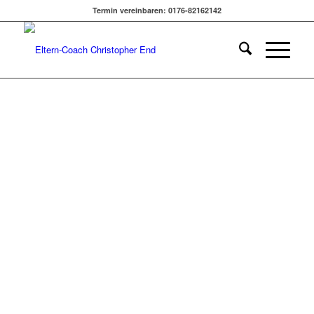
MEIN KIND ANSCHRIE –
Termin vereinbaren: 0176-82162142
UND WAS ICH DANN TAT