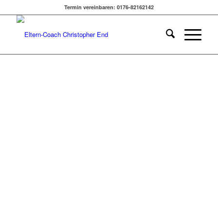
ENTSPANNUNG KOMMEN
Termin vereinbaren: 0176-82162142
| ANDREA ZSCHOCHER