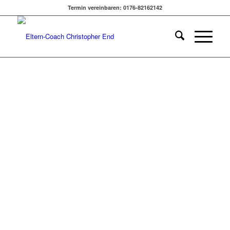
EINE STIMME GIBT | MIT
Termin vereinbaren: 0176-82162142
FRANZI HELMS