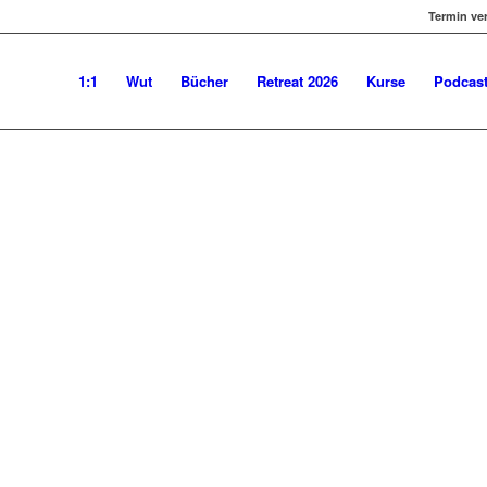
CHTIGKEIT – STATT DRUCK UND D
Termin ve
1:1
Wut
Bücher
Retreat 2026
Kurse
Podcas