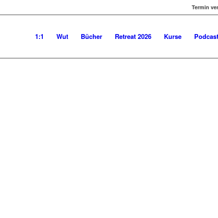
Termin ve
US DEM FALL WINTERHOFF | IN
1:1
Wut
Bücher
Retreat 2026
Kurse
Podcas