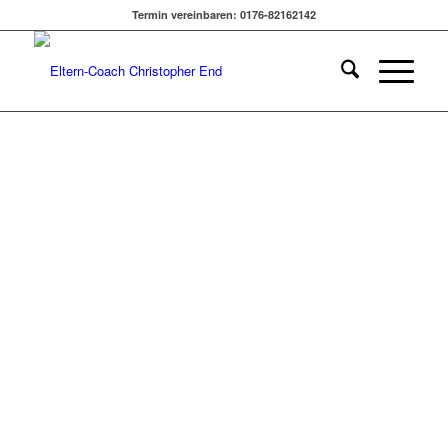
JEANNINE MIK X
Termin vereinbaren: 0176-82162142
CHRISTOPHER END