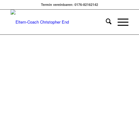
DICH AN DEINE GRENZE
Termin vereinbaren: 0176-82162142
BRINGT