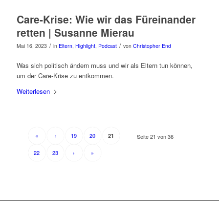
Care-Krise: Wie wir das Füreinander
retten | Susanne Mierau
/
/
Mai 16, 2023
in
Eltern
,
Highlight
,
Podcast
von
Christopher End
Was sich politisch ändern muss und wir als Eltern tun können,
um der Care-Krise zu entkommen.
Weiterlesen
«
‹
19
20
21
Seite 21 von 36
22
23
›
»